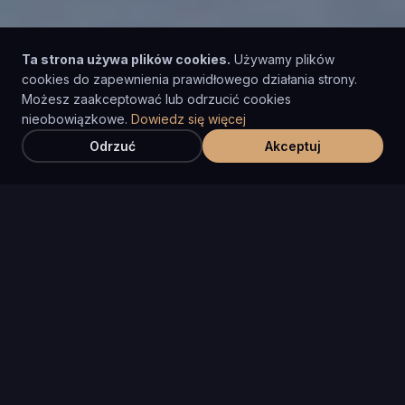
Ta strona używa plików cookies.
Używamy plików
cookies do zapewnienia prawidłowego działania strony.
Możesz zaakceptować lub odrzucić cookies
Przewiń w dół
nieobowiązkowe.
Dowiedz się więcej
Odrzuć
Akceptuj
5+
PL/DE/BENELUX
lat doświadczenia
obszar działania
11 000+
100%
km/mies. na pojazd
terminowość płatności