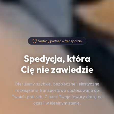
Zaufany partner w transporcie
Spedycja, która
Cię nie zawiedzie
Oferujemy szybkie, bezpieczne i elastyczne
rozwiązania transportowe dostosowane do
Twoich potrzeb. Z nami Twoje towary dotrą na
czas i w idealnym stanie.